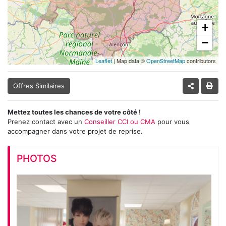
+
−
Leaflet
| Map data ©
OpenStreetMap
contributors
Offres Similaires
Mettez toutes les chances de votre côté !
Prenez contact avec un
Conseiller CCI ou CMA
pour vous
accompagner dans votre projet de reprise.
PHOTOS