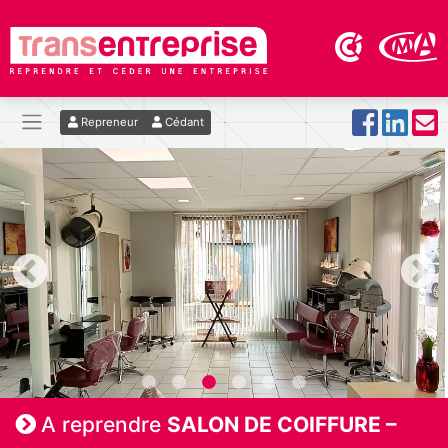
Repreneur
Cédant
A reprendre
SALON DE COIFFURE –