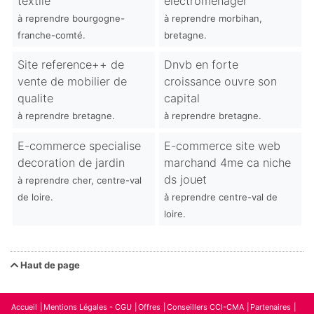
textile
electroménager
à reprendre bourgogne-
à reprendre morbihan,
franche-comté.
bretagne.
Site reference++ de
Dnvb en forte
vente de mobilier de
croissance ouvre son
qualite
capital
à reprendre bretagne.
à reprendre bretagne.
E-commerce specialise
E-commerce site web
decoration de jardin
marchand 4me ca niche
ds jouet
à reprendre cher, centre-val
de loire.
à reprendre centre-val de
loire.
Haut de page
Accueil
Mentions Légales - CGU
Offres
Conseillers CCI-CMA
Partenaires