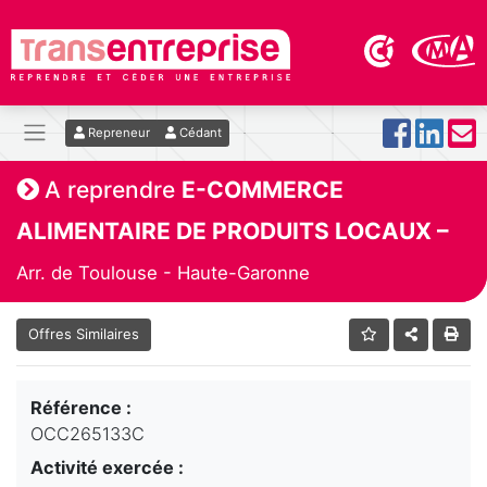
Repreneur
Cédant
A reprendre
E-COMMERCE
ALIMENTAIRE DE PRODUITS LOCAUX –
Arr. de Toulouse - Haute-Garonne
Offres Similaires
Référence :
OCC265133C
Activité exercée :