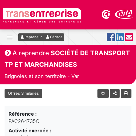
Repreneur
Cédant
A reprendre
SOCIÉTÉ DE TRANSPORT
TP ET MARCHANDISES
Brignoles et son territoire - Var
Offres Similaires
Référence :
PAC264735C
Activité exercée :