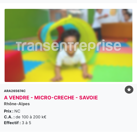
ARA265674C
A VENDRE - MICRO-CRECHE - SAVOIE
Rhône-Alpes
Prix :
NC
C.A. :
de 100 à 200 k€
Effectif :
3 à 5