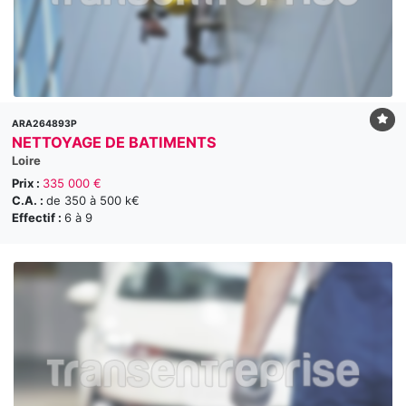
ARA264893P
NETTOYAGE DE BATIMENTS
Loire
Prix :
335 000 €
C.A. :
de 350 à 500 k€
Effectif :
6 à 9