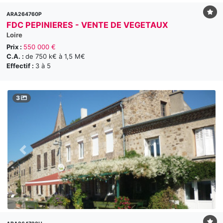
ARA264760P
FDC PEPINIERES - VENTE DE VEGETAUX
Loire
Prix :
550 000 €
C.A. :
de 750 k€ à 1,5 M€
Effectif :
3 à 5
3