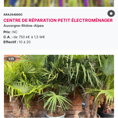
ARA264860C
CENTRE DE RÉPARATION PETIT ÉLECTROMÉNAGER
Auvergne-Rhône-Alpes
Prix :
NC
C.A. :
de 750 k€ à 1,5 M€
Effectif :
10 à 20
1