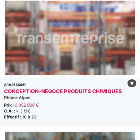
ARA265586P
CONCEPTION-NEGOCE PRODUITS CHIMIQUES
Rhône-Alpes
Prix :
6 032 000 €
C.A. :
> 3 M€
Effectif :
10 à 20