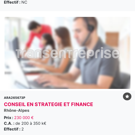
Effectif :
NC
ARA265673P
CONSEIL EN STRATEGIE ET FINANCE
Rhône-Alpes
Prix :
230 000 €
C.A. :
de 200 à 350 k€
Effectif :
2