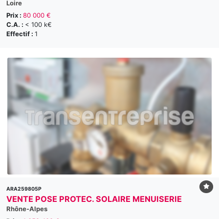
Loire
Prix :
80 000 €
C.A. :
< 100 k€
Effectif :
1
ARA259805P
VENTE POSE PROTEC. SOLAIRE MENUISERIE
Rhône-Alpes