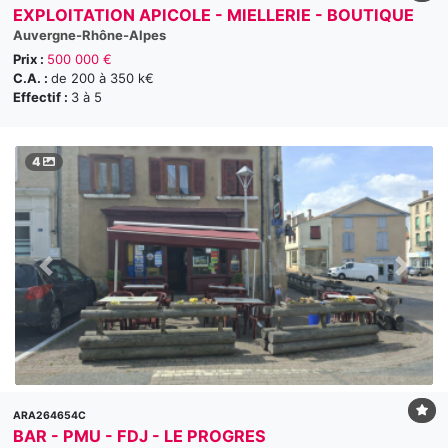
EXPLOITATION APICOLE - MIELLERIE - BOUTIQUE
Auvergne-Rhône-Alpes
Prix :
500 000 €
C.A. :
de 200 à 350 k€
Effectif :
3 à 5
4
ARA264654C
BAR - PMU - FDJ - LE PROGRES