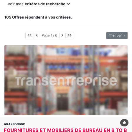
Voir mes
critères de recherche
105 Offres répondent à vos critères.
Page suivante
Dernière page
Page 1 / 6
Trier par
ARA265866C
FOURNITURES ET MOBILIERS DE BUREAU EN B TO B