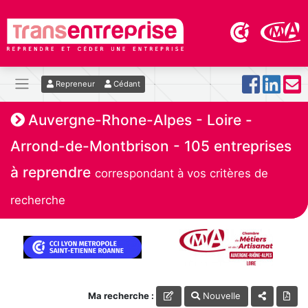
Repreneur
Cédant
Auvergne-Rhone-Alpes - Loire -
Arrond-de-Montbrison - 105 entreprises
à reprendre
correspondant à vos critères de
recherche
Ma recherche :
Nouvelle