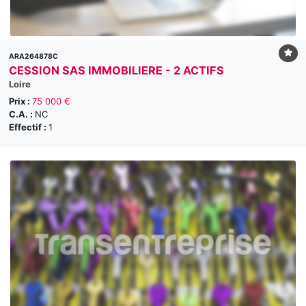
ARA264878C
CESSION SAS IMMOBILIERE - 2 ACTIFS
Loire
Prix :
75 000 €
C.A. :
NC
Effectif :
1