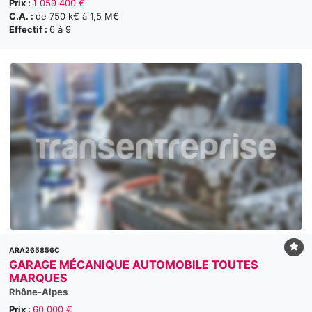
Prix :
1 059 400 €
C.A. :
de 750 k€ à 1,5 M€
Effectif :
6 à 9
ARA265856C
GARAGE MÉCANIQUE AUTOMOBILE TOUTES
MARQUES
Rhône-Alpes
Prix :
60 000 €