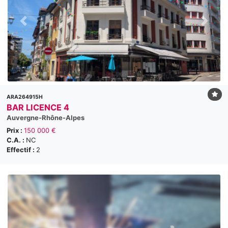
ARA264915H
BAR LICENCE 4
Auvergne-Rhône-Alpes
Prix :
150 000 €
C.A. :
NC
Effectif :
2