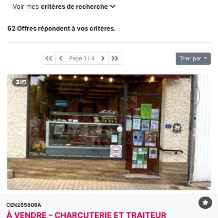
Voir mes
critères de recherche
62 Offres répondent à vos critères.
Page suivante
Dernière page
Page 1 / 4
Trier par
3
CEN265806A
À VENDRE – CHARCUTERIE ET TRAITEUR