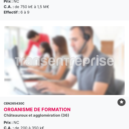
Prix :
NC
C.A. :
de 750 k€ à 1,5 M€
Effectif :
6 à 9
CEN265430C
ORGANISME DE FORMATION
Châteauroux et agglomération (36)
Prix :
NC
C.A. :
de 200 à 350 k€