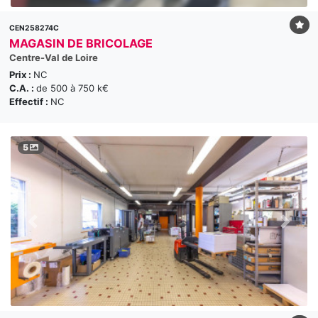
CEN258274C
MAGASIN DE BRICOLAGE
Centre-Val de Loire
Prix :
NC
C.A. :
de 500 à 750 k€
Effectif :
NC
5