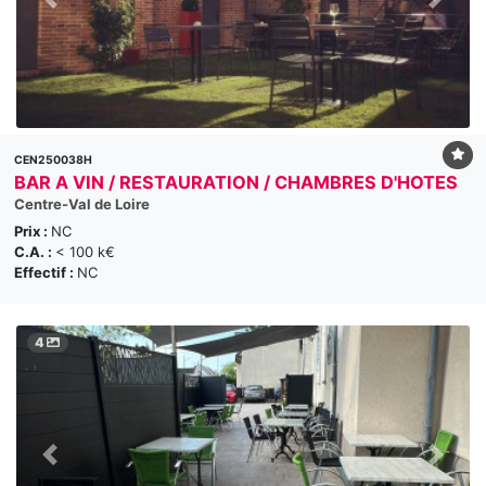
CEN250038H
BAR A VIN / RESTAURATION / CHAMBRES D'HOTES
Centre-Val de Loire
Prix :
NC
C.A. :
< 100 k€
Effectif :
NC
4