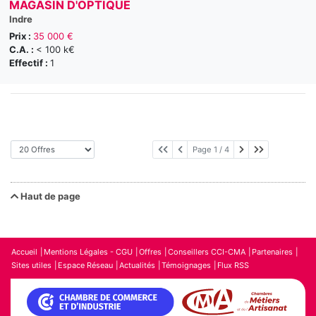
MAGASIN D'OPTIQUE
Indre
Prix :
35 000 €
C.A. :
< 100 k€
Effectif :
1
Page suivante
Dernière pag
Page 1 / 4
Haut de page
Accueil
Mentions Légales - CGU
Offres
Conseillers CCI-CMA
Partenaires
Sites utiles
Espace Réseau
Actualités
Témoignages
Flux RSS