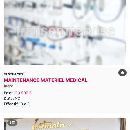
CEN264792C
MAINTENANCE MATERIEL MEDICAL
Indre
Prix :
163 530 €
C.A. :
NC
Effectif :
3 à 5
1