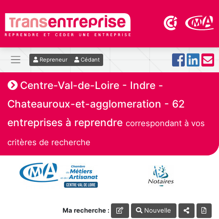
Repreneur
Cédant
Centre-Val-de-Loire - Indre -
Chateauroux-et-agglomeration - 62
entreprises à reprendre
correspondant à vos
critères de recherche
Ma recherche :
Nouvelle