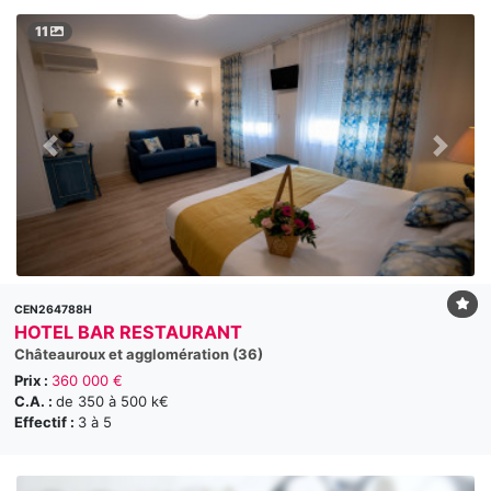
11
CEN264788H
HOTEL BAR RESTAURANT
Châteauroux et agglomération (36)
Prix :
360 000 €
C.A. :
de 350 à 500 k€
Effectif :
3 à 5