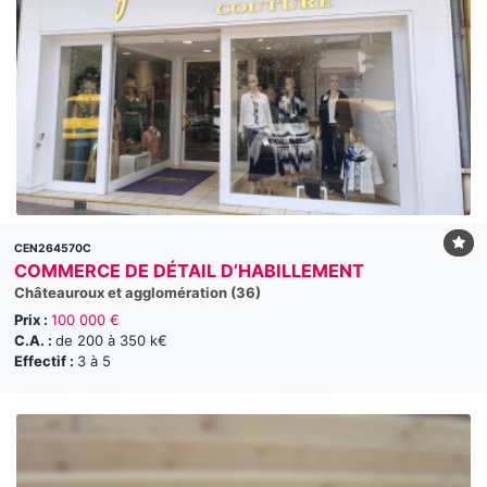
CEN264570C
COMMERCE DE DÉTAIL D’HABILLEMENT
Châteauroux et agglomération (36)
Prix :
100 000 €
C.A. :
de 200 à 350 k€
Effectif :
3 à 5