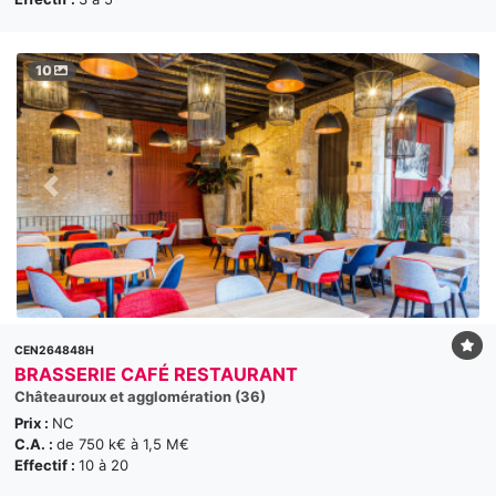
10
CEN264848H
BRASSERIE CAFÉ RESTAURANT
Châteauroux et agglomération (36)
Prix :
NC
C.A. :
de 750 k€ à 1,5 M€
Effectif :
10 à 20