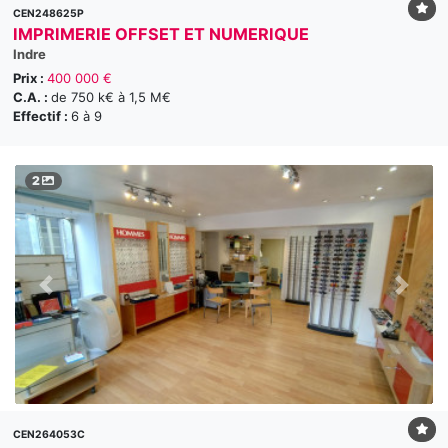
CEN248625P
IMPRIMERIE OFFSET ET NUMERIQUE
Indre
Prix :
400 000 €
C.A. :
de 750 k€ à 1,5 M€
Effectif :
6 à 9
2
CEN264053C