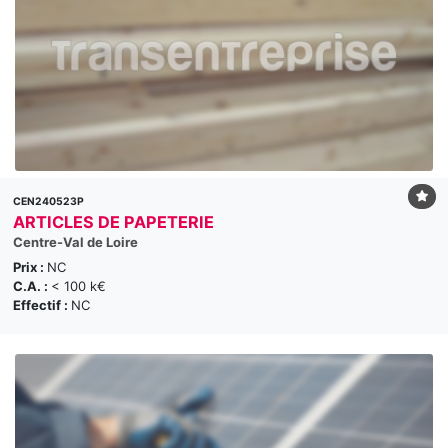
CEN240523P
ARTICLES DE PAPETERIE
Centre-Val de Loire
Prix :
NC
C.A. :
< 100 k€
Effectif :
NC