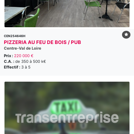
CEN254646H
PIZZERIA AU FEU DE BOIS / PUB
Centre-Val de Loire
Prix :
220 000 €
C.A. :
de 350 à 500 k€
Effectif :
3 à 5