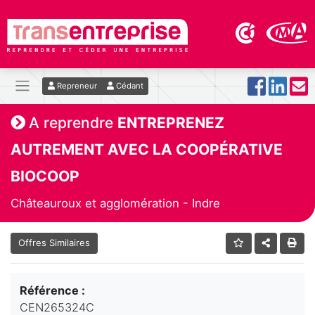
Repreneur
Cédant
A reprendre
ENTREPRENEZ
AUTREMENT AVEC LA COOPÉRATIVE
BIOCOOP
Châteauroux et agglomération - Indre
Offres Similaires
Référence :
CEN265324C