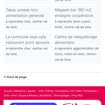
Tabac presse loto
Magasin bio 380 m2
alimentation generale
enseigne coopérative
à reprendre cher, centre-val
à reprendre loiret ouest,
de loire.
loiret, centre-val de loire.
La commune loue cafe
Centre de rééquilibrage
restaurant point epicerie
alimentaire
à reprendre cher, centre-val
à reprendre agglomération de
de loire.
tours, indre-et-loire, centre-
val de loire.
Haut de page
Accueil
Mentions Légales - CGU
Offres
Conseillers CCI-CMA
Partenaires
Sites utiles
Espace Réseau
Actualités
Témoignages
Flux RSS