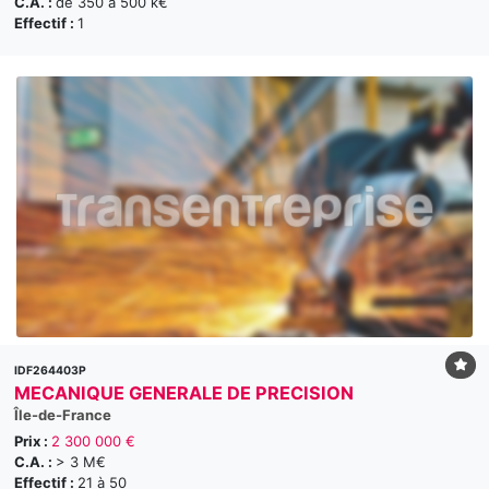
C.A. :
de 350 à 500 k€
Effectif :
1
IDF264403P
MECANIQUE GENERALE DE PRECISION
Île-de-France
Prix :
2 300 000 €
C.A. :
> 3 M€
Effectif :
21 à 50