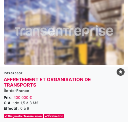
IDF262530P
AFFRETEMENT ET ORGANISATION DE
TRANSPORTS
Île-de-France
Prix :
400 000 €
C.A. :
de 1,5 à 3 M€
Effectif :
6 à 9
Diagnostic Transmission
Évaluation