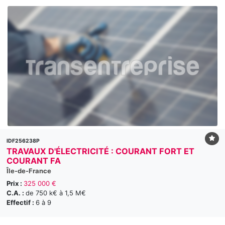
IDF256238P
TRAVAUX D'ÉLECTRICITÉ : COURANT FORT ET
COURANT FA
Île-de-France
Prix :
325 000 €
C.A. :
de 750 k€ à 1,5 M€
Effectif :
6 à 9