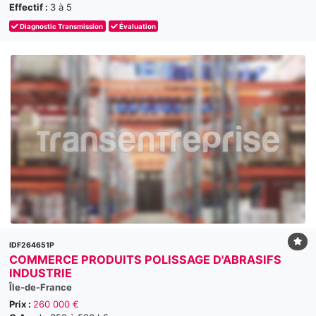
Effectif :
3 à 5
Diagnostic Transmission
Évaluation
IDF264651P
COMMERCE PRODUITS POLISSAGE D'ABRASIFS
INDUSTRIE
Île-de-France
Prix :
260 000 €