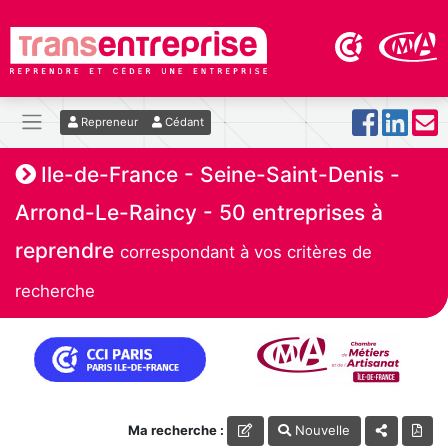
Repreneur
Cédant
Ile-de-France - Seine-Saint-Denis -
Arrond-Le-Raincy - 50 entreprises à
reprendre
correspondant à vos critères de
recherche
Ma recherche :
Nouvelle