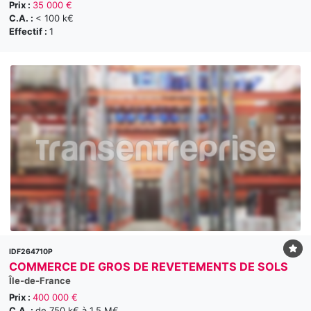
Prix :
35 000 €
C.A. :
< 100 k€
Effectif :
1
IDF264710P
COMMERCE DE GROS DE REVETEMENTS DE SOLS
Île-de-France
Prix :
400 000 €
C.A. :
de 750 k€ à 1,5 M€