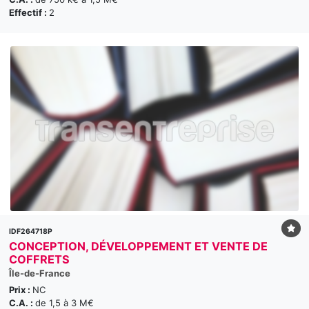
Effectif :
2
IDF264718P
CONCEPTION, DÉVELOPPEMENT ET VENTE DE
COFFRETS
Île-de-France
Prix :
NC
C.A. :
de 1,5 à 3 M€