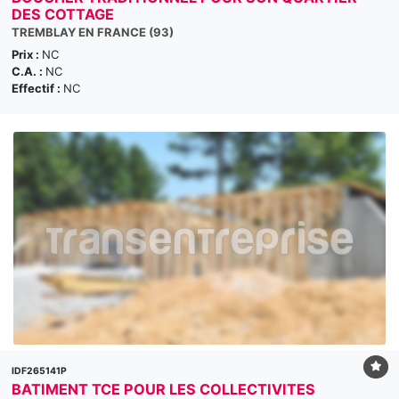
DES COTTAGE
TREMBLAY EN FRANCE (93)
Prix :
NC
C.A. :
NC
Effectif :
NC
IDF265141P
BATIMENT TCE POUR LES COLLECTIVITES