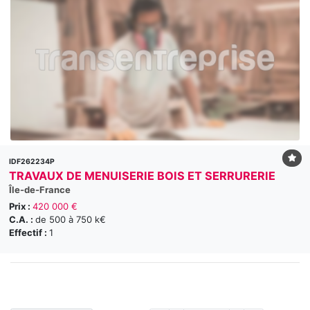
IDF262234P
TRAVAUX DE MENUISERIE BOIS ET SERRURERIE
Île-de-France
Prix :
420 000 €
C.A. :
de 500 à 750 k€
Effectif :
1