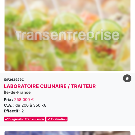
IDF262929C
LABORATOIRE CULINAIRE / TRAITEUR
Île-de-France
Prix :
258 000 €
C.A. :
de 200 à 350 k€
Effectif :
2
Diagnostic Transmission
Évaluation