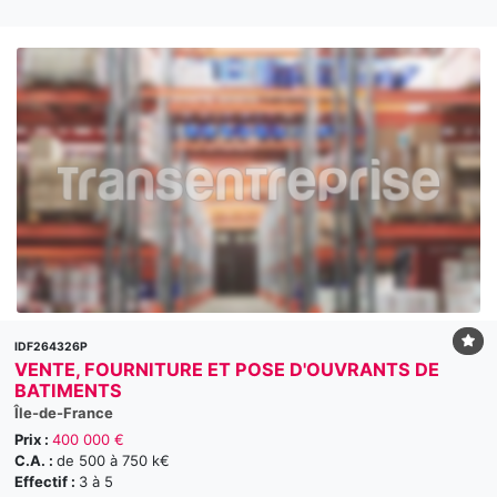
IDF264326P
VENTE, FOURNITURE ET POSE D'OUVRANTS DE
BATIMENTS
Île-de-France
Prix :
400 000 €
C.A. :
de 500 à 750 k€
Effectif :
3 à 5