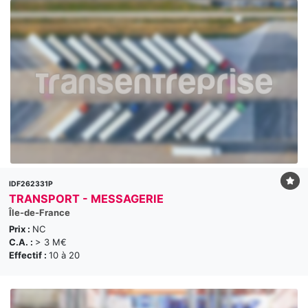
IDF262331P
TRANSPORT - MESSAGERIE
Île-de-France
Prix :
NC
C.A. :
> 3 M€
Effectif :
10 à 20