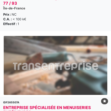
77 / 93
Île-de-France
Prix :
NC
C.A. :
< 100 k€
Effectif :
1
IDF265507A
ENTREPRISE SPÉCIALISÉE EN MENUISERIES