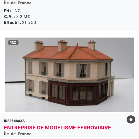
Île-de-France
Prix :
NC
C.A. :
> 3 M€
Effectif :
21 à 50
1
IDF264883A
ENTREPRISE DE MODELISME FERROVIAIRE
Île-de-France