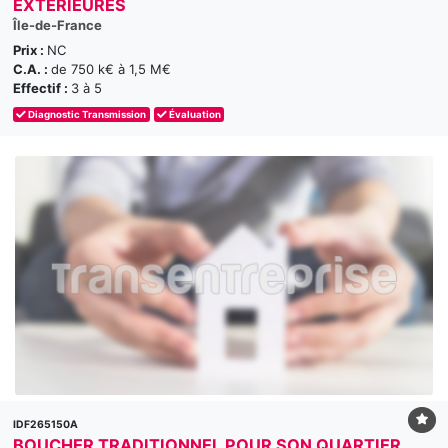
EXTÉRIEURES
Île-de-France
Prix :
NC
C.A. :
de 750 k€ à 1,5 M€
Effectif :
3 à 5
Diagnostic Transmission
Évaluation
IDF265150A
BOUCHER TRADITIONNEL POUR SON QUARTIER