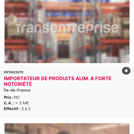
IDF262337C
IMPORTATEUR DE PRODUITS ALIM. A FORTE
NOTORIÉTÉ
Île-de-France
Prix :
NC
C.A. :
> 3 M€
Effectif :
3 à 5