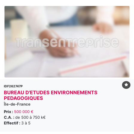
IDF262747P
BUREAU D'ETUDES ENVIRONNEMENTS
PEDAGOGIQUES
Île-de-France
Prix :
500 000 €
C.A. :
de 500 à 750 k€
Effectif :
3 à 5