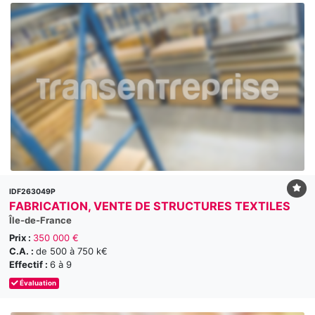
IDF263049P
FABRICATION, VENTE DE STRUCTURES TEXTILES
Île-de-France
Prix :
350 000 €
C.A. :
de 500 à 750 k€
Effectif :
6 à 9
Évaluation