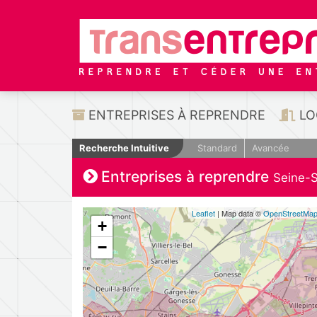
ENTREPRISES À REPRENDRE
LO
Recherche Intuitive
Standard
Avancée
Entreprises à reprendre
Seine-S
Leaflet
| Map data ©
OpenStreetMa
+
−