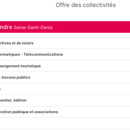
Offre des collectivités
endre
Seine-Saint-Denis
rtives et de loisirs
nformatiques - Télécommunications
hébergement touristique
 travaux publics
s
ntiel, édition
ration publique et associations