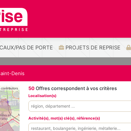
CAUX/PAS DE PORTE
PROJETS DE REPRISE
aint-Denis
50
Offres correspondent à vos critères
p
contributors
Localisation(s)
Activité(s), mot(s) clé(s), référence(s)