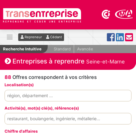
Repreneur
Cédant
Recherche Intuitive
Standard
Avancée
Entreprises à reprendre
Seine-et-Marne
88
Offres correspondent à vos critères
Localisation(s)
Activité(s), mot(s) clé(s), référence(s)
Chiffre d'affaires