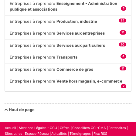
Entreprises à reprendre
Enseignement - Administration
publique et associations
3
Entreprises à reprendre
Production, industrie
14
Entreprises à reprendre
Services aux entreprises
11
Entreprises à reprendre
Services aux particuliers
10
Entreprises à reprendre
Transports
4
Entreprises à reprendre
Commerce de gros
11
Entreprises à reprendre
Vente hors magasin, e-commerce
2
Haut de page
Accueil
Mentions Légales - CGU
Offres
Conseillers CCI-CMA
Partenaires
Sites utiles
Espace Réseau
Actualités
Témoignages
Flux RSS