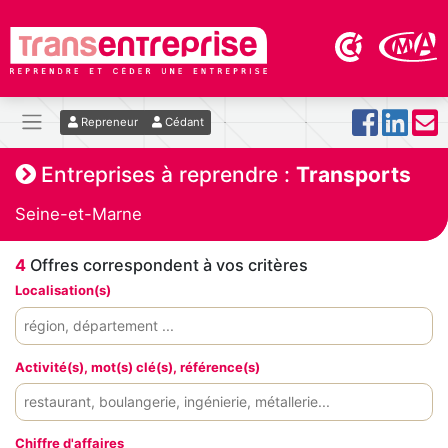
Repreneur
Cédant
Entreprises à reprendre :
Transports
Seine-et-Marne
4
Offres correspondent à vos critères
Localisation(s)
Activité(s), mot(s) clé(s), référence(s)
Chiffre d'affaires