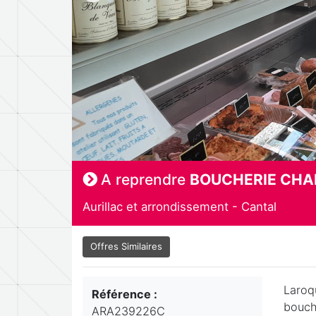
A reprendre
BOUCHERIE CHA
Aurillac et arrondissement - Cantal
Offres Similaires
Laroq
Référence :
bouche
ARA239226C