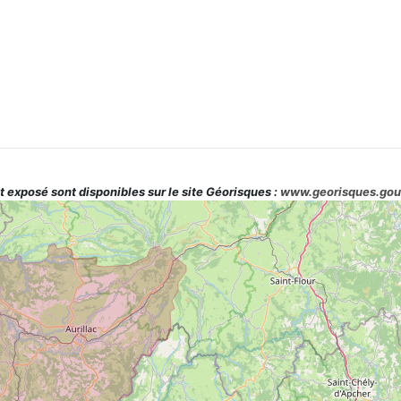
t exposé sont disponibles sur le site Géorisques :
www.georisques.gou