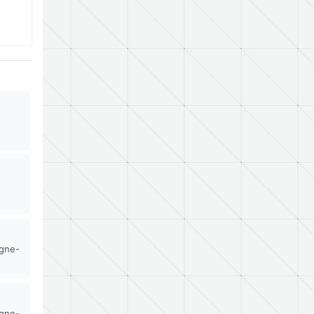
-
-
rgne-
rgne-