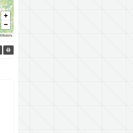
+
−
tributors