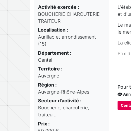
Activité exercée :
L'étab
BOUCHERIE CHARCUTERIE
et d'
TRAITEUR
Le ma
Localisation :
le mer
Aurillac et arrondissement
La cli
(15)
Département :
Prix 
Cantal
Territoire :
Auvergne
Région :
Pour 
Auvergne-Rhône-Alpes
Ann
Secteur d'activité :
Conta
Boucherie, charcuterie,
traiteur…
Prix :
50 000 €