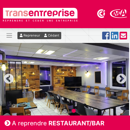
Repreneur
Cédant
A reprendre
RESTAURANT/BAR