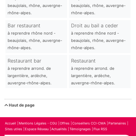
beaujolais, rhône, auvergne-
beaujolais, rhône, auvergne-
rhône-alpes.
rhône-alpes.
Bar restaurant
Droit au bail a ceder
à reprendre rhône nord -
à reprendre rhône nord -
beaujolais, rhône, auvergne-
beaujolais, rhône, auvergne-
rhône-alpes.
rhône-alpes.
Restaurant bar
Restaurant
à reprendre arrond. de
à reprendre arrond. de
largentière, ardèche,
largentière, ardèche,
auvergne-rhône-alpes.
auvergne-rhône-alpes.
Haut de page
Accueil
Mentions Légales - CGU
Offres
Conseillers CCI-CMA
Partenaires
Sites utiles
Espace Réseau
Actualités
Témoignages
Flux RSS