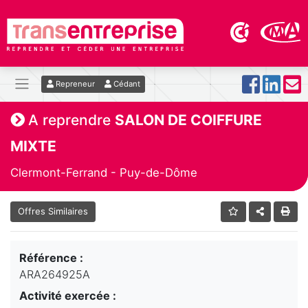
Repreneur
Cédant
A reprendre
SALON DE COIFFURE
MIXTE
Clermont-Ferrand - Puy-de-Dôme
Offres Similaires
Référence :
ARA264925A
Activité exercée :