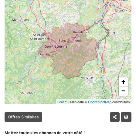
+
−
Leaflet
| Map data ©
OpenStreetMap
contributors
Offres Similaires
Mettez toutes les chances de votre côté !