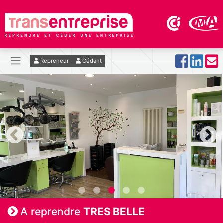
Repreneur
Cédant
A reprendre
TRES BELLE