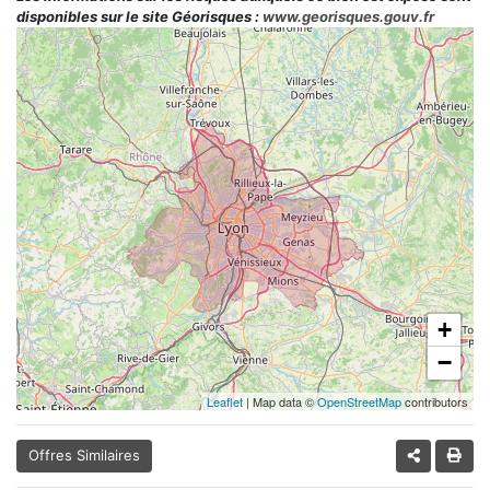
disponibles sur le site Géorisques :
www.georisques.gouv.fr
+
−
Leaflet
| Map data ©
OpenStreetMap
contributors
Offres Similaires