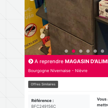
A reprendre
MAGASIN D'ALI
Bourgogne Nivernaise - Nièvre
Offres Similaires
Vous 
Référence :
mettre
BFC249156C