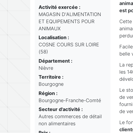
anima
Activité exercée :
est p
MAGASIN D'ALIMENTATION
ET EQUIPEMENTS POUR
Cette 
ANIMAUX
anima
perdur
Localisation :
COSNE COURS SUR LOIRE
Facil
(58)
belle 
Département :
La rep
Nièvre
les 1
Territoire :
dével
Bourgogne
Le st
Région :
de ve
Bourgogne-Franche-Comté
fourn
Secteur d'activité :
de ve
Autres commerces de détail
Le fon
non alimentaires
clien
Prix :