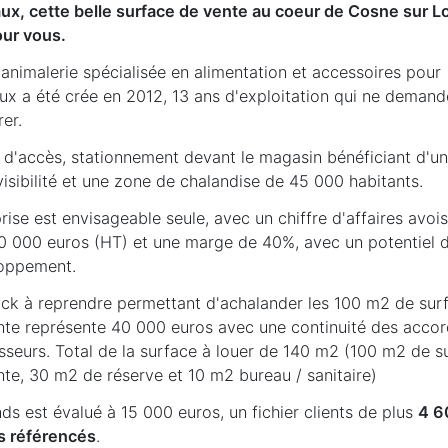
ux, cette belle surface de vente au coeur de Cosne sur Lo
our vous.
animalerie spécialisée en alimentation et accessoires pour
ux a été crée en 2012, 13 ans d'exploitation qui ne demand
er.
e d'accès, stationnement devant le magasin bénéficiant d'u
visibilité et une zone de chalandise de 45 000 habitants.
rise est envisageable seule, avec un chiffre d'affaires avoi
40 000 euros (HT) et une marge de 40%, avec un potentiel 
oppement.
ock à reprendre permettant d'achalander les 100 m2 de sur
nte représente 40 000 euros avec une continuité des acco
isseurs. Total de la surface à louer de 140 m2 (100 m2 de s
nte, 30 m2 de réserve et 10 m2 bureau / sanitaire)
ds est évalué à 15 000 euros, un fichier clients de plus
4 6
ts référencés
.