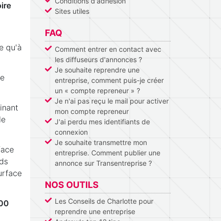
Conditions d'adhésion
ire
Sites utiles
FAQ
e qu'à
Comment entrer en contact avec
les diffuseurs d'annonces ?
Je souhaite reprendre une
ne
entreprise, comment puis-je créer
un « compte repreneur » ?
Je n'ai pas reçu le mail pour activer
sinant
mon compte repreneur
de
J'ai perdu mes identifiants de
connexion
Je souhaite transmettre mon
face
entreprise. Comment publier une
rds
annonce sur Transentreprise ?
urface
NOS OUTILS
Les Conseils de Charlotte pour
00
reprendre une entreprise