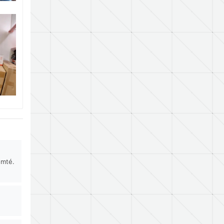
omté.