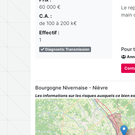
60 000 €
Le rep
main 
C.A. :
de 100 à 200 k€
Effectif :
1
Pour 
Diagnostic Transmission
Ann
Conta
Bourgogne Nivernaise - Nièvre
Les informations sur les risques auxquels ce bien es