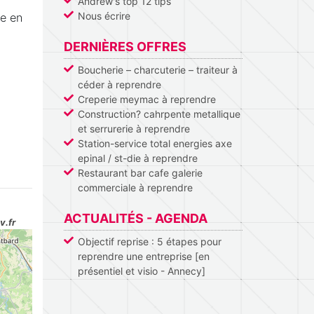
Andrew's top 12 tips
Nous écrire
se en
DERNIÈRES OFFRES
Boucherie – charcuterie – traiteur à
céder à reprendre
Creperie meymac à reprendre
Construction? cahrpente metallique
et serrurerie à reprendre
Station-service total energies axe
epinal / st-die à reprendre
Restaurant bar cafe galerie
commerciale à reprendre
ACTUALITÉS - AGENDA
v.fr
Objectif reprise : 5 étapes pour
reprendre une entreprise [en
présentiel et visio - Annecy]