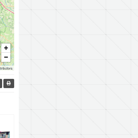
+
−
tributors