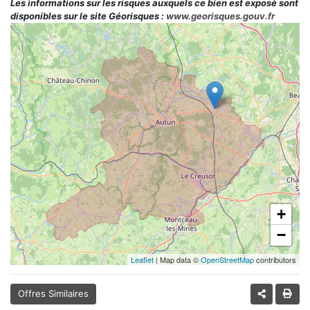
Les informations sur les risques auxquels ce bien est exposé sont
disponibles sur le site Géorisques :
www.georisques.gouv.fr
+
−
Leaflet
| Map data ©
OpenStreetMap
contributors
Offres Similaires