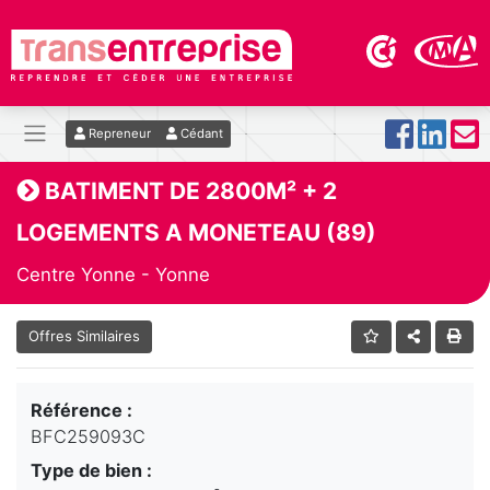
Repreneur
Cédant
BATIMENT DE 2800M² + 2
LOGEMENTS A MONETEAU (89)
Centre Yonne - Yonne
Offres Similaires
Référence :
BFC259093C
Type de bien :