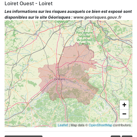
Loiret Ouest - Loiret
Les informations sur les risques auxquels ce bien est exposé sont
disponibles sur le site Géorisques :
www.georisques.gouv.fr
+
−
Leaflet
| Map data ©
OpenStreetMap
contributors