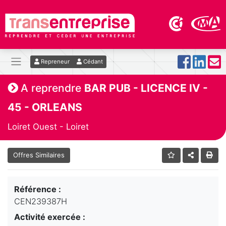
Repreneur
Cédant
A reprendre
BAR PUB - LICENCE IV -
45 - ORLEANS
Loiret Ouest - Loiret
Offres Similaires
Référence :
CEN239387H
Activité exercée :