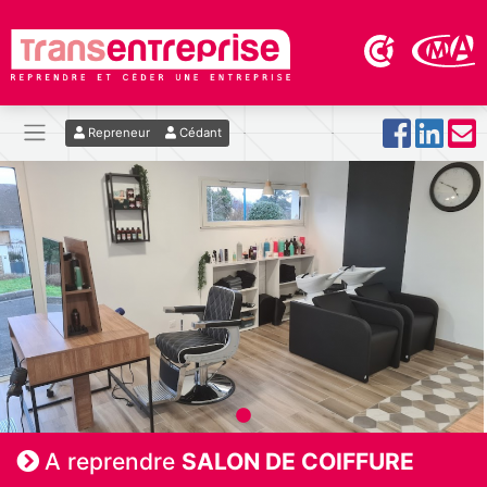
Repreneur
Cédant
A reprendre
SALON DE COIFFURE