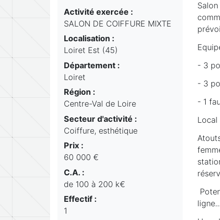
Salon
Activité exercée :
commer
SALON DE COIFFURE MIXTE
prévoi
Localisation :
Equip
Loiret Est (45)
Département :
- 3 p
Loiret
- 3 p
Région :
- 1 fa
Centre-Val de Loire
Secteur d'activité :
Local 
Coiffure, esthétique
Atouts
Prix :
femmes
60 000 €
statio
C.A. :
réser
de 100 à 200 k€
Poten
Effectif :
ligne..
1