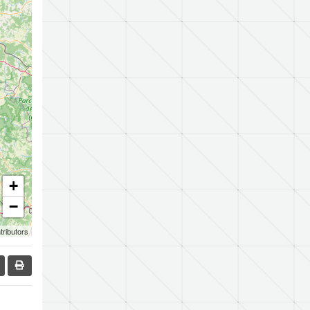
+
−
tributors