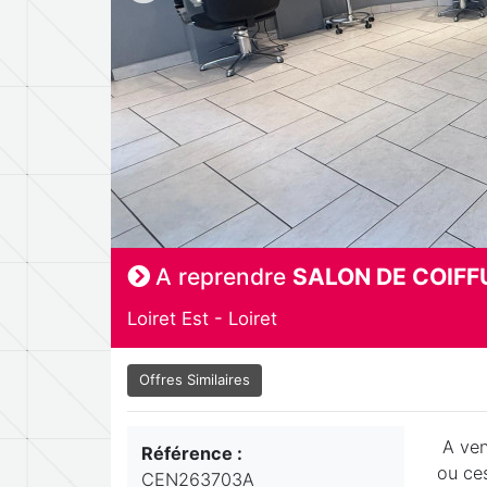
A reprendre
SALON DE COIFF
Loiret Est - Loiret
Offres Similaires
A ven
Référence :
ou ces
CEN263703A