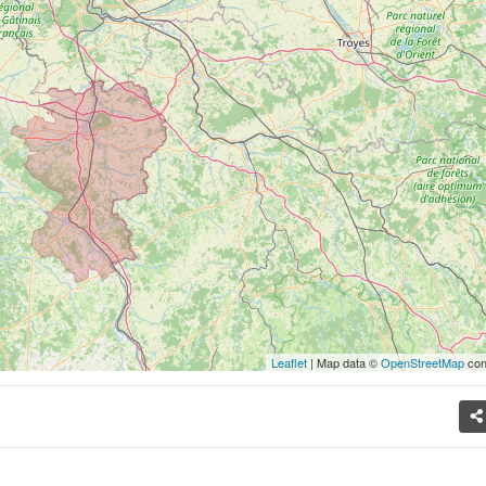
Leaflet
| Map data ©
OpenStreetMap
con