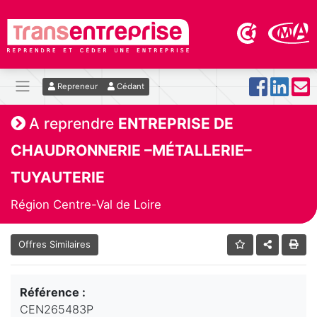
Repreneur
Cédant
A reprendre
ENTREPRISE DE
CHAUDRONNERIE –MÉTALLERIE–
TUYAUTERIE
Région Centre-Val de Loire
Offres Similaires
Référence :
CEN265483P