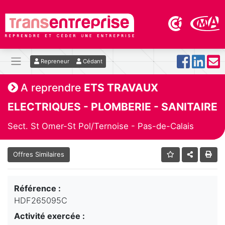
Repreneur
Cédant
A reprendre
ETS TRAVAUX
ELECTRIQUES - PLOMBERIE - SANITAIRE
Sect. St Omer-St Pol/Ternoise - Pas-de-Calais
Offres Similaires
Référence :
HDF265095C
Activité exercée :