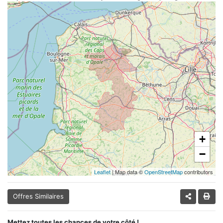
+
−
Leaflet
| Map data ©
OpenStreetMap
contributors
Offres Similaires
Mettez toutes les chances de votre côté !