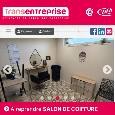
Repreneur
Cédant
A reprendre
SALON DE COIFFURE