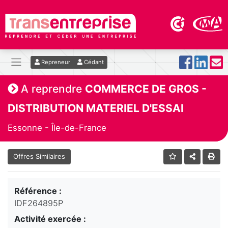
Repreneur
Cédant
A reprendre
COMMERCE DE GROS -
DISTRIBUTION MATERIEL D'ESSAI
Essonne - Île-de-France
Offres Similaires
Référence :
IDF264895P
Activité exercée :