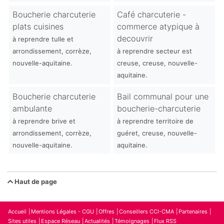
Boucherie charcuterie
Café charcuterie -
plats cuisines
commerce atypique à
decouvrir
à reprendre tulle et
arrondissement, corrèze,
à reprendre secteur est
nouvelle-aquitaine.
creuse, creuse, nouvelle-
aquitaine.
Boucherie charcuterie
Bail communal pour une
ambulante
boucherie-charcuterie
à reprendre brive et
à reprendre territoire de
arrondissement, corrèze,
guéret, creuse, nouvelle-
nouvelle-aquitaine.
aquitaine.
Haut de page
Accueil
Mentions Légales - CGU
Offres
Conseillers CCI-CMA
Partenaires
Sites utiles
Espace Réseau
Actualités
Témoignages
Flux RSS