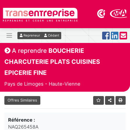
Repreneur
Cédant
A reprendre
BOUCHERIE
CHARCUTERIE PLATS CUISINES
EPICERIE FINE
Pays de Limoges - Haute-Vienne
Offres Similaires
Référence :
NAQ265458A