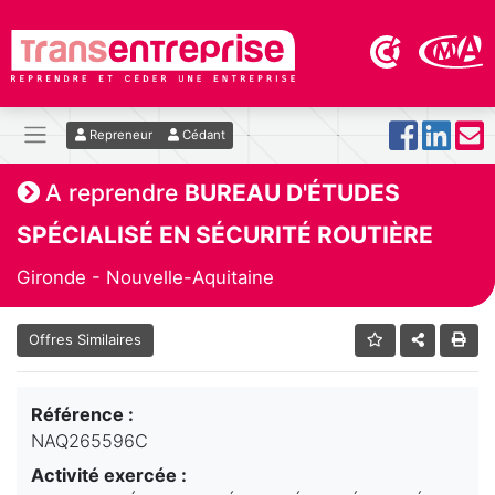
Repreneur
Cédant
A reprendre
BUREAU D'ÉTUDES
SPÉCIALISÉ EN SÉCURITÉ ROUTIÈRE
Gironde - Nouvelle-Aquitaine
Offres Similaires
Référence :
NAQ265596C
Activité exercée :