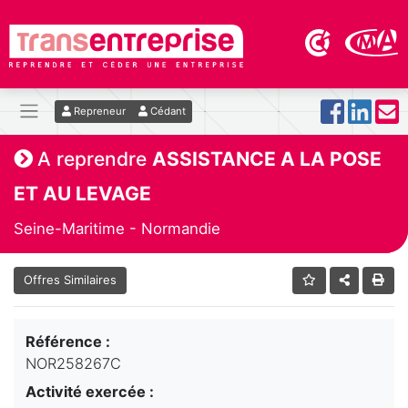
Repreneur
Cédant
A reprendre
ASSISTANCE A LA POSE
ET AU LEVAGE
Seine-Maritime - Normandie
Offres Similaires
Référence :
NOR258267C
Activité exercée :