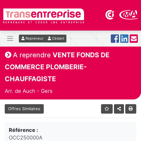
Repreneur
Cédant
A reprendre
VENTE FONDS DE
COMMERCE PLOMBERIE-
CHAUFFAGISTE
Arr. de Auch - Gers
Offres Similaires
Référence :
OCC250000A