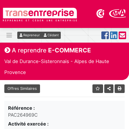
Repreneur
Cédant
A reprendre
E-COMMERCE
Val de Durance-Sisteronnais - Alpes de Haute
Provence
Offres Similaires
Référence :
PAC264969C
Activité exercée :