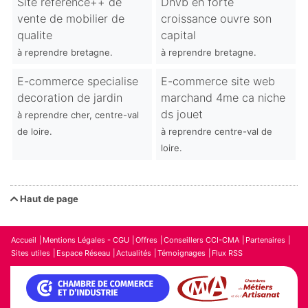
Site reference++ de
Dnvb en forte
vente de mobilier de
croissance ouvre son
qualite
capital
à reprendre bretagne.
à reprendre bretagne.
E-commerce specialise
E-commerce site web
decoration de jardin
marchand 4me ca niche
ds jouet
à reprendre cher, centre-val
de loire.
à reprendre centre-val de
loire.
Haut de page
Accueil
Mentions Légales - CGU
Offres
Conseillers CCI-CMA
Partenaires
Sites utiles
Espace Réseau
Actualités
Témoignages
Flux RSS