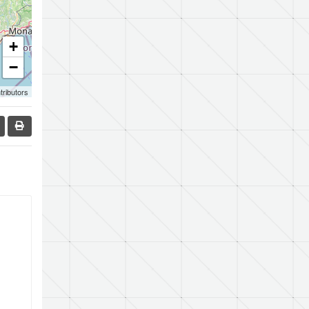
+
−
tributors