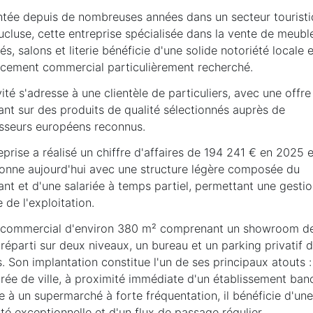
ntée depuis de nombreuses années dans un secteur tourist
cluse, cette entreprise spécialisée dans la vente de meubl
s, salons et literie bénéficie d'une solide notoriété locale 
cement commercial particulièrement recherché.
vité s'adresse à une clientèle de particuliers, avec une offre
ant sur des produits de qualité sélectionnés auprès de
isseurs européens reconnus.
eprise a réalisé un chiffre d'affaires de 194 241 € en 2025 e
ionne aujourd'hui avec une structure légère composée du
ant et d'une salariée à temps partiel, permettant une gesti
 de l'exploitation.
 commercial d'environ 380 m² comprenant un showroom d
réparti sur deux niveaux, un bureau et un parking privatif d
. Son implantation constitue l'un de ses principaux atouts :
rée de ville, à proximité immédiate d'un établissement ban
e à un supermarché à forte fréquentation, il bénéficie d'une
lité exceptionnelle et d'un flux de passage régulier.