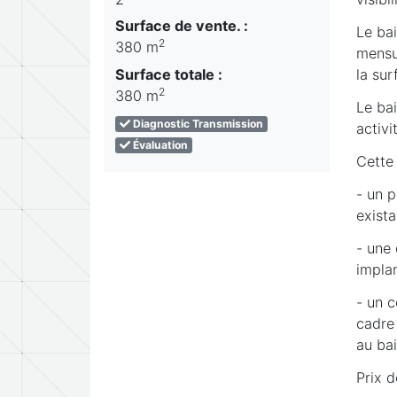
Surface de vente. :
Le ba
2
380 m
mensue
Surface totale :
la sur
2
380 m
Le bai
Diagnostic Transmission
activi
Évaluation
Cette 
- un 
exist
- une
implan
- un 
cadre 
au bai
Prix 