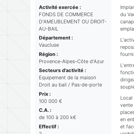
Activité exercée :
Impla
FONDS DE COMMERCE
du Vau
D'AMEUBLEMENT OU DROIT-
canapé
AU-BAIL
empla
Département :
L'acti
Vaucluse
repos
Région :
fourn
Provence-Alpes–Côte d'Azur
L'entr
Secteurs d'activité :
fonct
Equipement de la maison
dirige
Droit au bail / Pas-de-porte
souple
Prix :
Local
100 000 €
vente 
C.A. :
places
de 100 à 200 k€
en ent
Effectif :
et fac
2
visibi