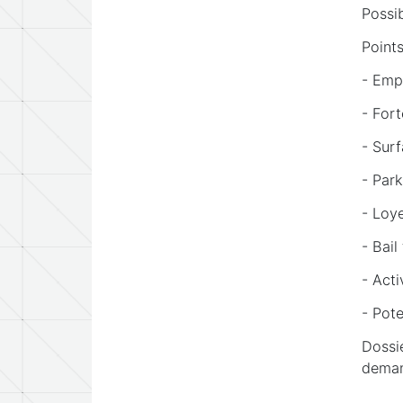
Possib
Points
- Emp
- Fort
- Sur
- Park
- Loy
- Bail
- Acti
- Pote
Dossi
dema