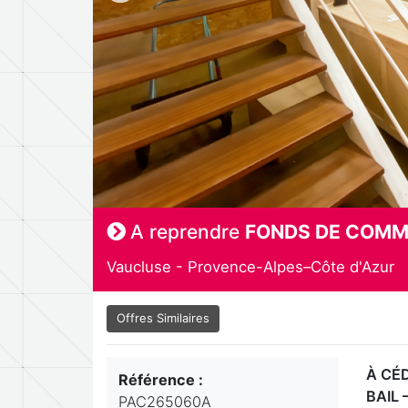
A reprendre
FONDS DE COMM
Vaucluse - Provence-Alpes–Côte d'Azur
Offres Similaires
À CÉ
Référence :
BAIL
PAC265060A