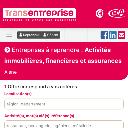
Repreneur
Cédant
Entreprises à reprendre :
Activités
immobilières, financières et assurances
Aisne
1
Offre correspond à vos critères
Localisation(s)
Activité(s), mot(s) clé(s), référence(s)