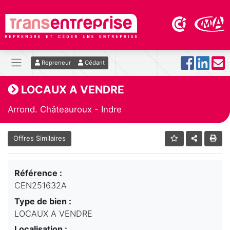
Repreneur
Cédant
LOCAUX A VENDRE
Arrond. Châteauroux - Indre
Offres Similaires
Référence :
CEN251632A
Type de bien :
LOCAUX A VENDRE
Localisation :