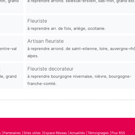
hin, grand
à reprendre arrond. sélestat-erstein, bas-rhin, grand est
Fleuriste
à reprendre arr. de foix, ariège, occitanie.
Artisan fleuriste
entre-val
à reprendre arrond. de saint-etienne, loire, auvergne-rh
alpes.
t
Fleuriste decorateur
le, grand
à reprendre bourgogne nivernaise, nièvre, bourgogne-
franche-comté.
A
Partenaires
Sites utiles
Espace Réseau
Actualités
Témoignages
Flux RSS