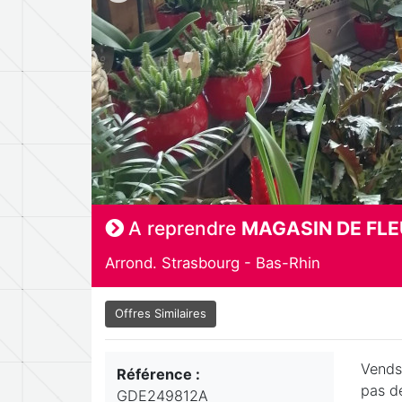
A reprendre
MAGASIN DE FL
Arrond. Strasbourg - Bas-Rhin
Offres Similaires
Vends
Référence :
pas de
GDE249812A