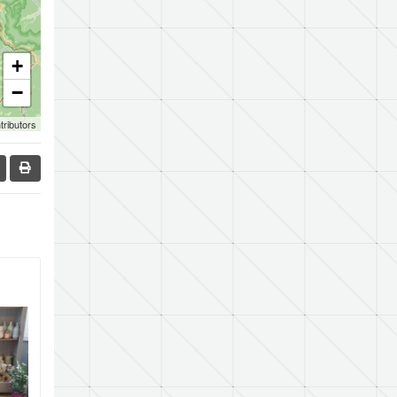
+
−
tributors