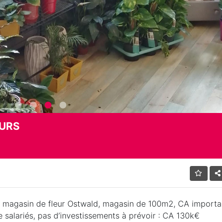
EURS
 magasin de fleur Ostwald, magasin de 100m2, CA importa
 salariés, pas d’investissements à prévoir : CA 130k€