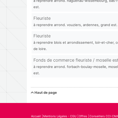
à reprendre arrond. haguenau-wissembourg, bas-r
est.
Fleuriste
à reprendre arrond. vouziers, ardennes, grand est.
Fleuriste
à reprendre blois et arrondissement, loir-et-cher, c
de loire.
Fonds de commerce fleuriste / moselle es
à reprendre arrond. forbach-boulay-moselle, mosel
est.
Haut de page
Accueil
Mentions Légales - CGU
Offres
Conseillers CCI-CM