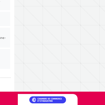
.
ône-