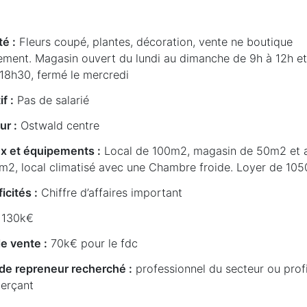
té :
Fleurs coupé, plantes, décoration, vente ne boutique
ement. Magasin ouvert du lundi au dimanche de 9h à 12h e
 18h30, fermé le mercredi
if :
Pas de salarié
ur :
Ostwald centre
x et équipements :
Local de 100m2, magasin de 50m2 et a
m2, local climatisé avec une Chambre froide. Loyer de 10
icités :
Chiffre d’affaires important
30k€
e vente :
70k€ pour le fdc
l de repreneur recherché :
professionnel du secteur ou profi
erçant