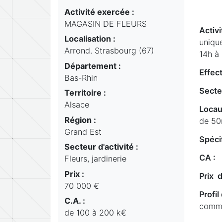
Activité exercée :
MAGASIN DE FLEURS
Activi
Localisation :
uniqu
Arrond. Strasbourg (67)
14h à
Département :
Effect
Bas-Rhin
Secte
Territoire :
Alsace
Locau
Région :
de 50
Grand Est
Spécif
Secteur d'activité :
CA :
1
Fleurs, jardinerie
Prix :
Prix d
70 000 €
Profi
C.A. :
comm
de 100 à 200 k€