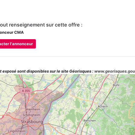
tout renseignement sur cette offre :
onceur CMA
cter l'annonceur
t exposé sont disponibles sur le site Géorisques :
www.georisques.gou