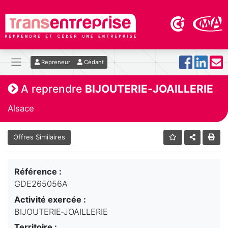
Repreneur
Cédant
A reprendre
BIJOUTERIE‑JOAILLERIE
Alsace
Offres Similaires
Référence :
GDE265056A
Activité exercée :
BIJOUTERIE‑JOAILLERIE
Territoire :