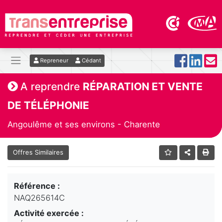
Repreneur
Cédant
A reprendre
RÉPARATION ET VENTE
DE TÉLÉPHONIE
Angoulême et ses environs - Charente
Offres Similaires
Référence :
NAQ265614C
Activité exercée :