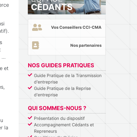
CÉDANTS
erce
nsi
Vos Conseillers CCI-CMA
if).
s
Nos partenaires
x
c …
NOS GUIDES PRATIQUES
e et
Guide Pratique de la Transmission
d'entreprise
s,
Guide Pratique de la Reprise
d'entreprise
QUI SOMMES-NOUS ?
Présentation du dispositif
ou
Accompagnement Cédants et
r la
Repreneurs