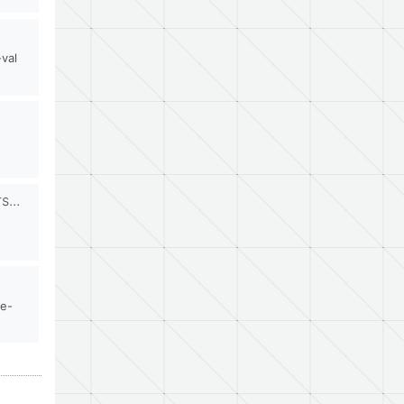
-val
...
ne-