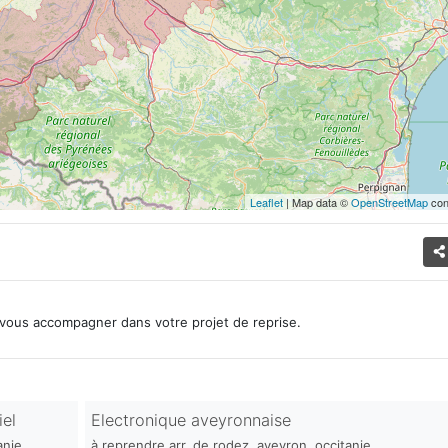
Leaflet
| Map data ©
OpenStreetMap
con
vous accompagner dans votre projet de reprise.
iel
Electronique aveyronnaise
anie.
à reprendre arr. de rodez, aveyron, occitanie.