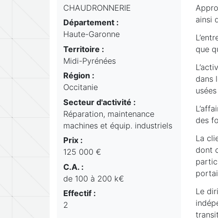
CHAUDRONNERIE
Appro
ainsi
Département :
Haute-Garonne
L’entr
Territoire :
que qu
Midi-Pyrénées
L’acti
Région :
dans l
Occitanie
usées 
Secteur d'activité :
L’affa
Réparation, maintenance
des f
machines et équip. industriels
La cl
Prix :
dont c
125 000 €
partic
C.A. :
portai
de 100 à 200 k€
Le di
Effectif :
indépe
2
transi