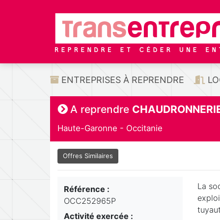
ENTREPRISES À REPRENDRE
LO
A reprendre
CHAUDRONNERI
Haute-Garonne - Occitanie
Offres Similaires
La soc
Référence :
exploi
OCC252965P
tuyaut
Activité exercée :