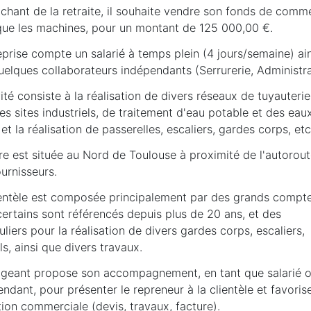
chant de la retraite, il souhaite vendre son fonds de comm
 que les machines, pour un montant de 125 000,00 €.
eprise compte un salarié à temps plein (4 jours/semaine) ai
elques collaborateurs indépendants (Serrurerie, Administrat
vité consiste à la réalisation de divers réseaux de tuyauterie
es sites industriels, de traitement d'eau potable et des eau
et la réalisation de passerelles, escaliers, gardes corps, et
ire est située au Nord de Toulouse à proximité de l'autorout
ournisseurs.
ientèle est composée principalement par des grands compte
ertains sont référencés depuis plus de 20 ans, et des
uliers pour la réalisation de divers gardes corps, escaliers,
ls, ainsi que divers travaux.
rigeant propose son accompagnement, en tant que salarié 
ndant, pour présenter le repreneur à la clientèle et favorise
tion commerciale (devis, travaux, facture).