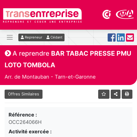
Repreneur
Cédant
A reprendre
BAR TABAC PRESSE PMU
LOTO TOMBOLA
Arr. de Montauban - Tarn-et-Garonne
Offres Similaires
Référence :
OCC264066H
Activité exercée :