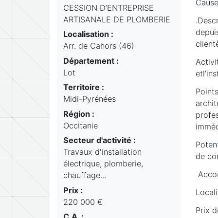
Cause
CESSION D’ENTREPRISE
ARTISANALE DE PLOMBERIE
.Descr
depui
Localisation :
client
Arr. de Cahors (46)
Département :
Activi
Lot
etl’ins
Territoire :
Points
Midi-Pyrénées
archit
Région :
profes
Occitanie
imméd
Secteur d'activité :
Poten
Travaux d'installation
de con
électrique, plomberie,
Accom
chauffage...
Prix :
Locali
220 000 €
Prix 
C.A. :