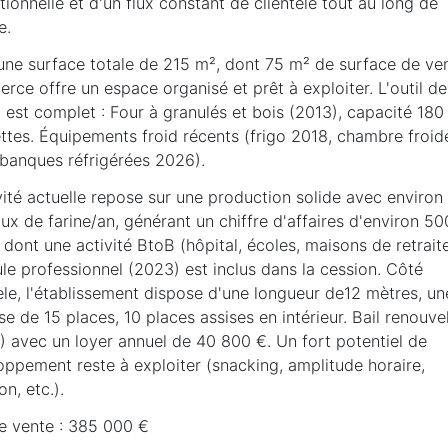
ionnelle et d'un flux constant de clientèle tout au long de
e.
une surface totale de 215 m², dont 75 m² de surface de ven
ce offre un espace organisé et prêt à exploiter. L'outil de
l est complet : Four à granulés et bois (2013), capacité 180
ttes. Équipements froid récents (frigo 2018, chambre froid
 banques réfrigérées 2026).
vité actuelle repose sur une production solide avec environ
ux de farine/an, générant un chiffre d'affaires d'environ 50
dont une activité BtoB (hôpital, écoles, maisons de retrait
le professionnel (2023) est inclus dans la cession. Côté
èle, l'établissement dispose d'une longueur de12 mètres, un
se de 15 places, 10 places assises en intérieur. Bail renouve
) avec un loyer annuel de 40 800 €. Un fort potentiel de
oppement reste à exploiter (snacking, amplitude horaire,
on, etc.).
de vente : 385 000 €