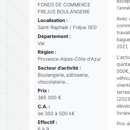
except
FONDS DE COMMERCE
l'anné
FREJUS BOULANGERIE
Avec 
Localisation :
commer
Saint-Raphaël / Fréjus (83)
travai
Département :
bague
Var
2021,
Région :
L'acti
Provence-Alpes–Côte d'Azur
quinta
Secteur d'activité :
000€, 
Boulangerie, pâtisserie,
véhicu
chocolaterie…
client
Prix :
terras
385 000 €
(2023
dével
C.A. :
livrais
de 350 à 500 k€
Effectif :
Prix 
6 à 9