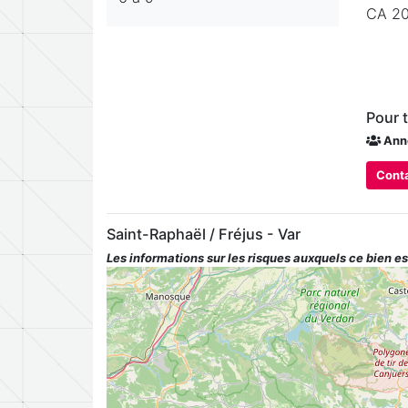
CA 20
Pour 
Ann
Conta
Saint-Raphaël / Fréjus - Var
Les informations sur les risques auxquels ce bien es