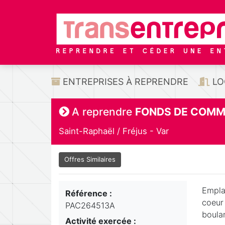
ENTREPRISES À REPRENDRE
LO
A reprendre
FONDS DE COMM
Saint-Raphaël / Fréjus - Var
Offres Similaires
Empla
Référence :
coeur
PAC264513A
boulan
Activité exercée :