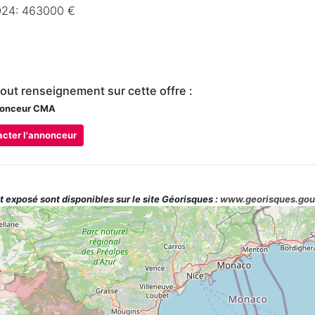
24: 463000 €
tout renseignement sur cette offre :
onceur CMA
cter l'annonceur
t exposé sont disponibles sur le site Géorisques :
www.georisques.gou