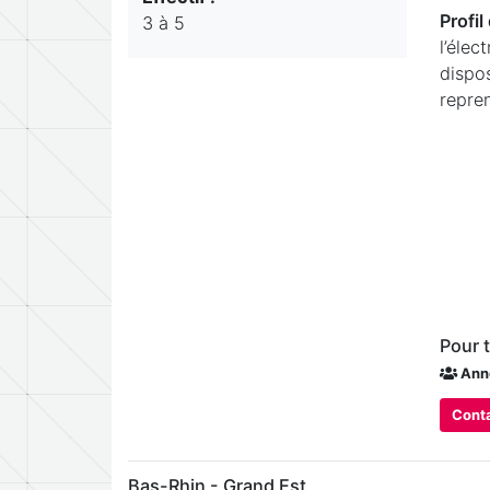
Profi
3 à 5
l’élec
dispo
repren
Pour 
Ann
Conta
Bas-Rhin - Grand Est