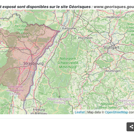
t exposé sont disponibles sur le site Géorisques :
www.georisques.gou
Leaflet
| Map data ©
OpenStreetMap
con