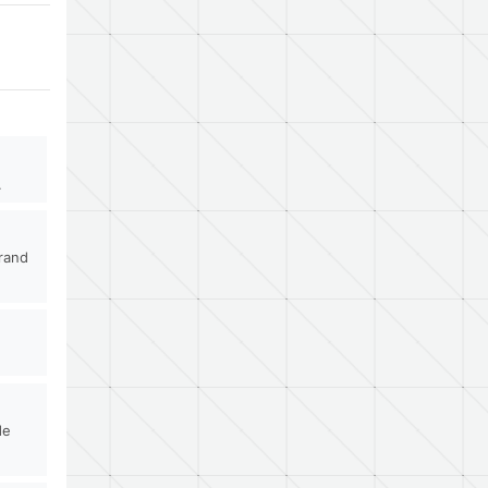
.
rand
de