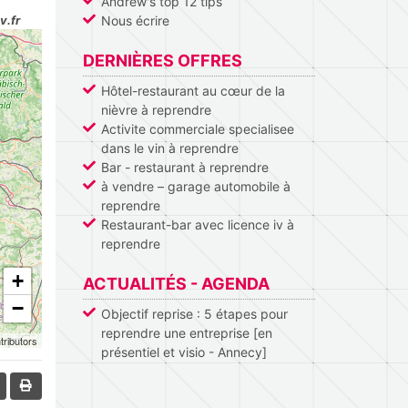
Andrew's top 12 tips
v.fr
Nous écrire
DERNIÈRES OFFRES
Hôtel-restaurant au cœur de la
nièvre à reprendre
Activite commerciale specialisee
dans le vin à reprendre
Bar - restaurant à reprendre
à vendre – garage automobile à
reprendre
Restaurant-bar avec licence iv à
reprendre
+
ACTUALITÉS - AGENDA
−
Objectif reprise : 5 étapes pour
reprendre une entreprise [en
tributors
présentiel et visio - Annecy]