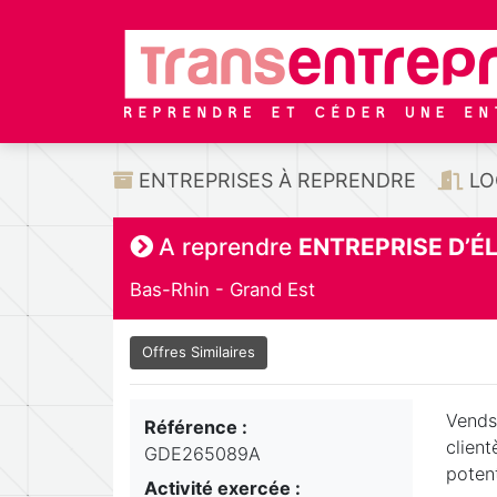
ENTREPRISES À REPRENDRE
LO
A reprendre
ENTREPRISE D’É
Bas-Rhin - Grand Est
Offres Similaires
Vends 
Référence :
client
GDE265089A
poten
Activité exercée :