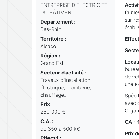
ENTREPRISE D’ÉLECTRICITÉ
Activi
DU BÂTIMENT
faibl
sur ré
Département :
établi
Bas-Rhin
Territoire :
Effect
Alsace
Secte
Région :
Locau
Grand Est
bureau
Secteur d'activité :
de véh
Travaux d'installation
une e
électrique, plomberie,
chauffage...
Spécif
avec d
Prix :
Organ
250 000 €
C.A. :
CA :
4
de 350 à 500 k€
Prix d
Effectif :