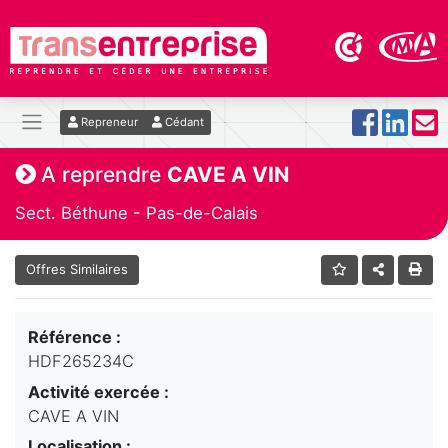
Repreneur
Cédant
A reprendre
CAVE A VIN
Sect. Béthune - Pas-de-Calais
Offres Similaires
Référence :
HDF265234C
Activité exercée :
CAVE A VIN
Localisation :